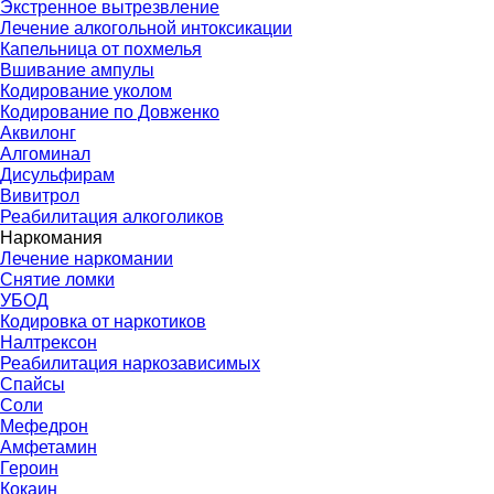
Экстренное вытрезвление
Лечение алкогольной интоксикации
Капельница от похмелья
Вшивание ампулы
Кодирование уколом
Кодирование по Довженко
Аквилонг
Алгоминал
Дисульфирам
Вивитрол
Реабилитация алкоголиков
Наркомания
Лечение наркомании
Снятие ломки
УБОД
Кодировка от наркотиков
Налтрексон
Реабилитация наркозависимых
Спайсы
Соли
Мефедрон
Амфетамин
Героин
Кокаин